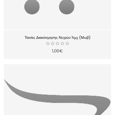
Ταινίες Διακόσμησης Νυχιών 1τμχ (Μωβ)
1,00€