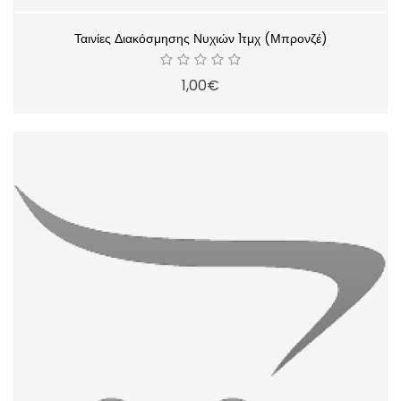
Ταινίες Διακόσμησης Νυχιών 1τμχ (Μπρονζέ)
1,00€