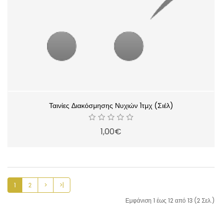
Ταινίες Διακόσμησης Νυχιών 1τμχ (Σιέλ)
1,00€
1
2
>
>|
Εμφάνιση 1 έως 12 από 13 (2 Σελ.)