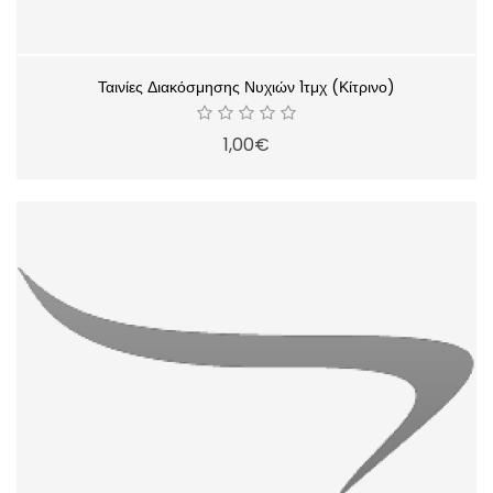
Ταινίες Διακόσμησης Νυχιών 1τμχ (Κίτρινο)
1,00€