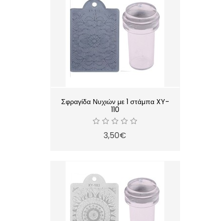
Σφραγίδα Νυχιών με 1 στάμπα XY-
110
3,50€