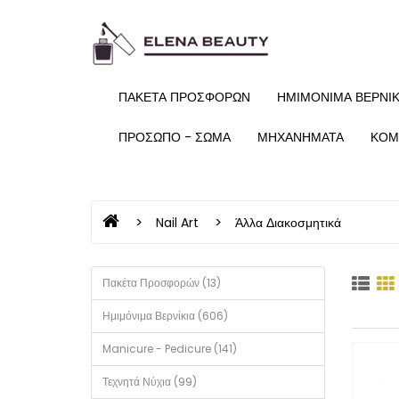
ΠΑΚΈΤΑ ΠΡΟΣΦΟΡΏΝ
ΗΜΙΜΌΝΙΜΑ ΒΕΡΝΊΚ
ΠΡΌΣΩΠΟ - ΣΏΜΑ
ΜΗΧΑΝΉΜΑΤΑ
ΚΟΜ
Nail Art
Άλλα Διακοσμητικά
Πακέτα Προσφορών (13)
Ημιμόνιμα Βερνίκια (606)
Manicure - Pedicure (141)
Τεχνητά Νύχια (99)