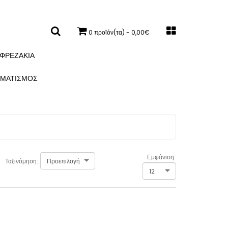
0 προϊόν(τα) - 0,00€
ΦΡΕΖΆΚΙΑ
ΓΜΑΤΙΣΜΌΣ
Εμφάνιση:
Ταξινόμηση: