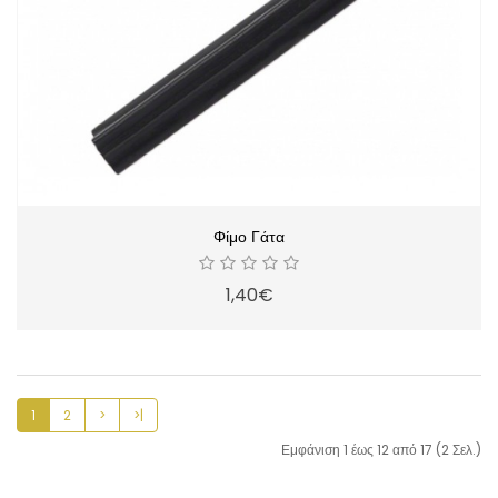
Φίμο Γάτα
1,40€
1
2
>
>|
Εμφάνιση 1 έως 12 από 17 (2 Σελ.)