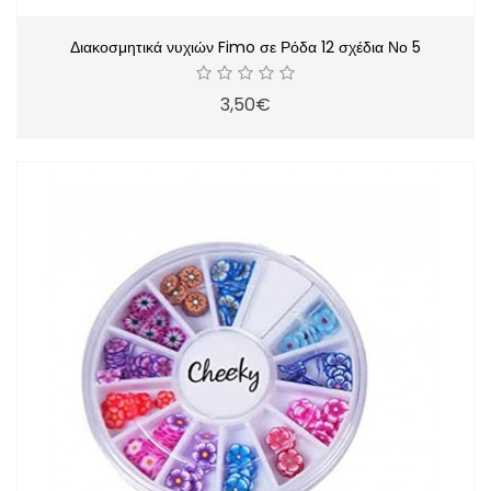
Διακοσμητικά νυχιών Fimo σε Ρόδα 12 σχέδια Νο 5
3,50€