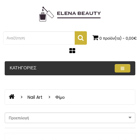
0 προϊόν(τα) - 0,00€
ΚΑΤΗΓΟΡΊΕΣ
Nail Art
Φίμο