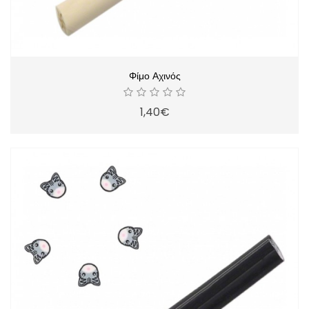
Φίμο Αχινός
1,40€